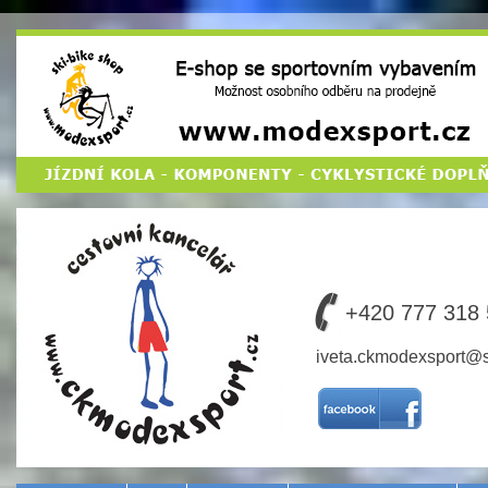
Cestovní
kancelář
MODEX SPORT
+420 777 318
CZ s.r.o.
iveta.ckmodexsport@