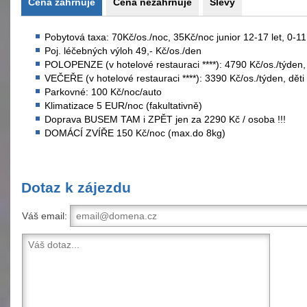
Cena zahrnuje
Cena nezahrnuje
Slevy
Pobytová taxa: 70Kč/os./noc, 35Kč/noc junior 12-17 let, 0-11
Poj. léčebných výloh 49,- Kč/os./den
POLOPENZE (v hotelové restauraci ****): 4790 Kč/os./týden, 
VEČEŘE (v hotelové restauraci ****): 3390 Kč/os./týden, děti
Parkovné: 100 Kč/noc/auto
Klimatizace 5 EUR/noc (fakultativně)
Doprava BUSEM TAM i ZPĚT jen za 2290 Kč / osoba !!!
DOMÁCÍ ZVÍŘE 150 Kč/noc (max.do 8kg)
Dotaz k zájezdu
Váš email: