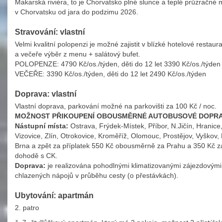
Makarská riviéra, to je Chorvatsko plné slunce a teplé průzračné 
v Chorvatsku od jara do podzimu 2026.
Stravování: vlastní
Velmi kvalitní polopenzi je možné zajistit v blízké hotelové resta
a večeře výběr z menu + salátový bufet.
POLOPENZE: 4790 Kč/os./týden, děti do 12 let 3390 Kč/os./týden
VEČEŘE: 3390 Kč/os./týden, děti do 12 let 2490 Kč/os./týden
Doprava: vlastní
Vlastní doprava, parkování možné na parkovišti za 100 Kč / noc.
MOŽNOST PŘIKOUPENÍ OBOUSMĚRNÉ AUTOBUSOVÉ DOPRAVY 
Nástupní místa:
Ostrava, Frýdek-Místek, Příbor, N.Jičín, Hranice,
Vizovice, Zlín, Otrokovice, Kroměříž, Olomouc, Prostějov, Vyškov, 
Brna a zpět za příplatek 550 Kč obousměrně za Prahu a 350 Kč za 
dohodě s CK.
Doprava:
je realizována pohodlnými klimatizovanými zájezdovými
chlazených nápojů v průběhu cesty (o přestávkách).
Ubytování: apartmán
2. patro