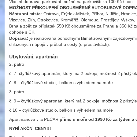
Vlastní doprava, parkování možné na parkovišti za 100 Kč / noc.
MOŽNOST PŘIKOUPENÍ OBOUSMĚRNÉ AUTOBUSOVÉ DOPRAVY 
Nástupní místa:
Ostrava, Frýdek-Místek, Příbor, N.Jičín, Hranice,
Vizovice, Zlín, Otrokovice, Kroměříž, Olomouc, Prostějov, Vyškov, 
Brna a zpět za příplatek 550 Kč obousměrně za Prahu a 350 Kč za 
dohodě s CK.
Doprava:
je realizována pohodlnými klimatizovanými zájezdovými
chlazených nápojů v průběhu cesty (o přestávkách).
Ubytování: apartmán
2. patro
č. 7- čtyřlůžkový apartmán, který má 2 pokoje, možnost 2 přistýl
č. 8 – čtyřlůžkové studio, balkon s výhledem na moře
3. patro
č. 9 – čtyřlůžkový apartmán, který má 2 pokoje, možnost 2 přistý
č.10 – čtyřlůžkové studio, balkon s výhledem na moře
Apartmánová vila PEČAR
přímo u moře od 1990 Kč za týden a 
NYNÍ AKČNÍ CENY!!!