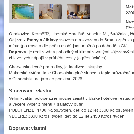
Mož
2290
Nás
Přer
Otrokovice, Kroměříž, Uherské Hradiště, Veselí n.M., Strážnice, H
Odjezd z
Prahy a Jihlavy
svozem a rozvozem do Brna a zpět za p
místa (po trase a dle počtu osob) jsou možná po dohodě s CK.
Doprava:
je realizována pohodlnými klimatizovanými zájezdovými 
chlazených nápojů v průběhu cesty (o přestávkách).
Chorvatsko levně pro rodiny, jednotlivce i skupiny.
Makarská riviéra, to je Chorvatsko plné slunce a teplé průzračné 
v Chorvatsku od jara do podzimu 2026.
Stravování: vlastní
Velmi kvalitní polopenzi je možné zajistit v blízké hotelové resta
a večeře výběr z menu + salátový bufet.
POLOPENZE: 4790 Kč/os./týden, děti do 12 let 3390 Kč/os./týden
VEČEŘE: 3390 Kč/os./týden, děti do 12 let 2490 Kč/os./týden
Doprava: vlastní