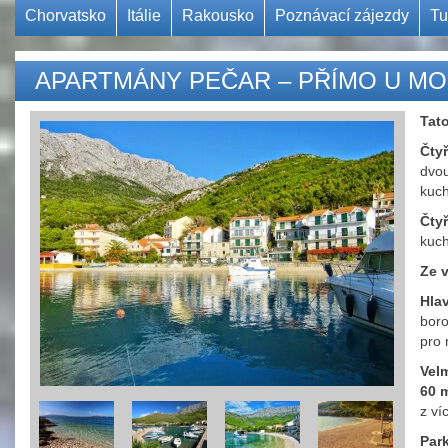
Chorvatsko
Itálie
Rakousko
Poznávací zájezdy
Tu
APARTMÁNY PEČAR – PŘÍMO U MOŘE,
Tato
Čty
dvou
kuch
Čty
kuch
Ze 
Hla
boro
pro 
Velm
60 m
z ví
Park