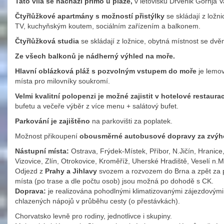
Tato vila se nachází přímo u pláže,
v letovisku Drvenik Gornja V
Čtyřlůžkové apartmány s možností přistýlky
se skládají z ložn
TV, kuchyňským koutem, sociálním zařízením a balkonem.
Čtyřlůžková studia
se skládají z ložnice, obytná místnost se d
Ze všech balkonů je nádherný výhled na moře.
Hlavní oblázková pláž s pozvolným vstupem do moře
je lemov
místa pro milovníky soukromí.
Velmi kvalitní polopenzi je možné zajistit v hotelové restaura
bufetu a večeře výběr z více menu + salátový bufet.
Parkování je zajištěno
na parkovišti za poplatek.
Možnost přikoupení
obousměrné autobusové dopravy za zvýho
Nástupní místa:
Ostrava, Frýdek-Místek, Příbor, N.Jičín, Hranice,
Vizovice, Zlín, Otrokovice, Kroměříž, Uherské Hradiště, Veselí n.M
Odjezd z
Prahy a Jihlavy
svozem a rozvozem do Brna a zpět za p
místa (po trase a dle počtu osob) jsou možná po dohodě s CK.
Doprava:
je realizována pohodlnými klimatizovanými zájezdovými 
chlazených nápojů v průběhu cesty (o přestávkách).
Chorvatsko levně pro rodiny, jednotlivce i skupiny.