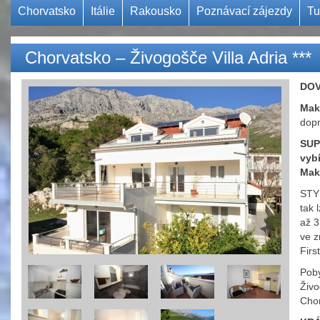
Chorvatsko
Itálie
Rakousko
Poznávací zájezdy
Tu
Chorvatsko – Živogošče Villa Adria ***
DOV
Maka
dopr
SUP
vyb
Maka
STY
tak 
až 3
ve z
Firs
Poby
Živo
Chor