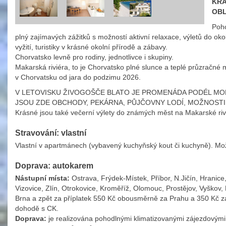
KRÁ
OBL
Poho
plný zajímavých zážitků s možností aktivní relaxace, výletů do o
vyžití, turistiky v krásné okolní přírodě a zábavy.
Chorvatsko levně pro rodiny, jednotlivce i skupiny.
Makarská riviéra, to je Chorvatsko plné slunce a teplé průzračné 
v Chorvatsku od jara do podzimu 2026.
V LETOVISKU ŽIVOGOŠČE BLATO JE PROMENÁDA PODÉL MOŘ
JSOU ZDE OBCHODY, PEKÁRNA, PŮJČOVNY LODÍ, MOŽNOSTI
Krásné jsou také večerní výlety do známých měst na Makarské riv
Stravování: vlastní
Vlastní v apartmánech (vybavený kuchyňský kout či kuchyně). Mož
Doprava: autokarem
Nástupní místa:
Ostrava, Frýdek-Místek, Příbor, N.Jičín, Hranice,
Vizovice, Zlín, Otrokovice, Kroměříž, Olomouc, Prostějov, Vyškov, 
Brna a zpět za příplatek 550 Kč obousměrně za Prahu a 350 Kč za 
dohodě s CK.
Doprava:
je realizována pohodlnými klimatizovanými zájezdovými