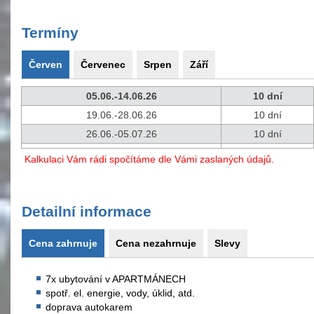
Termíny
Červen
Červenec
Srpen
Září
05.06.-14.06.26
10 dní
19.06.-28.06.26
10 dní
26.06.-05.07.26
10 dní
Kalkulaci Vám rádi spočítáme dle Vámi zaslaných údajů.
Detailní informace
Cena zahrnuje
Cena nezahrnuje
Slevy
7x ubytování v APARTMÁNECH
spotř. el. energie, vody, úklid, atd.
doprava autokarem