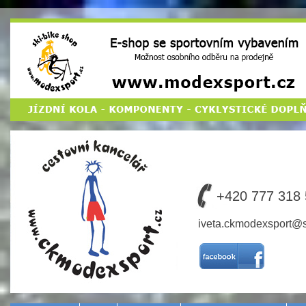
Cestovní
kancelář
MODEX SPORT
+420 777 318
CZ s.r.o.
iveta.ckmodexsport@